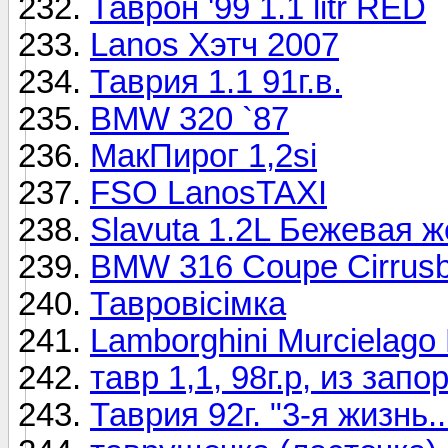
Таврон '99 1.1 litr RED
Lanos Хэтч 2007
Таврия 1.1 91г.в.
BMW 320 `87
МакПирог 1,2si
FSO LanosTAXI
Slavuta 1.2L Бежевая 
BMW 316 Coupe Cirrusbl
Тавровісімка
Lamborghini Murcielago
тавр 1,1, 98г.р, из запо
Таврия 92г. "3-я жизнь...