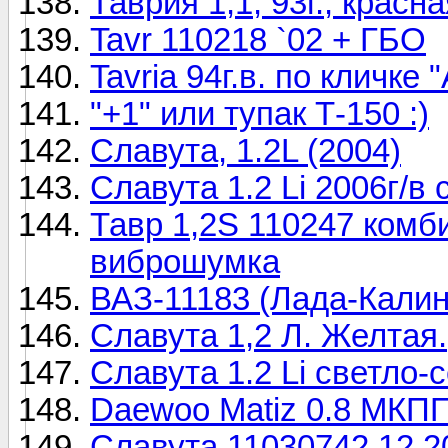
Таврия 1,1, 93г., красн
Tavr 110218 `02 + ГБО
Tavria 94г.в. по кличк
"+1" или тупак Т-150 :)
Славута, 1.2L (2004)
Славута 1.2 Li 2006г/в
Тавр 1,2S 110247 комби
виброшумка
ВАЗ-11183 (Лада-Калин
Славута 1,2 Л. Желтая.
Славута 1.2 Li светло-
Daewoo Matiz 0.8 МКП
Славута 11030742 12.20