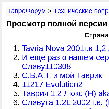
ТавроФорум
>
Технические воп
Просмотр полной версии
Страни
Tavria-Nova 2001г.в 1,
И еще раз о нашем сер
Славу110308
С.В.А.Т. и мой Таврик
11217 Evolution2
Таврия 1.2 Люкс (Н) a
Славута 1,2L 2002 г.в. 