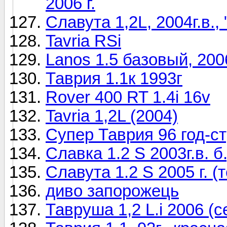
2006 г.
Славута 1,2L, 2004г.в.,
Tavria RSi
Lanos 1.5 базовый, 200
Таврия 1.1к 1993г
Rover 400 RT 1.4i 16v
Tavria 1,2L (2004)
Супер Таврия 96 год-с
Славка 1.2 S 2003г.в. б.
Славута 1.2 S 2005 г. 
диво запорожець
Тавруша 1,2 L.i 2006 (