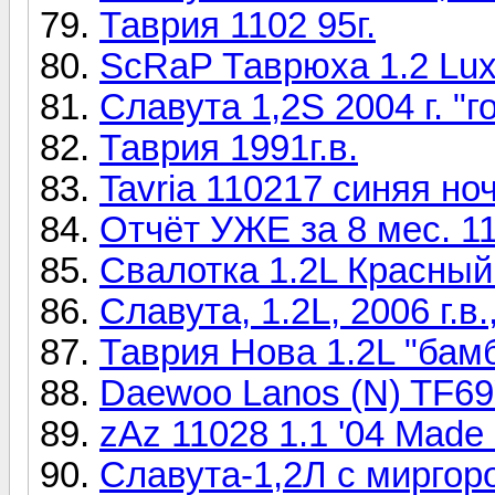
Таврия 1102 95г.
ScRaP Таврюха 1.2 Lux
Славута 1,2S 2004 г. "
Таврия 1991г.в.
Tavria 110217 синяя ноч
Отчёт УЖЕ за 8 мес. 1
Свалотка 1.2L Красны
Славута, 1.2L, 2006 г.
Таврия Нова 1.2L "бамб
Daewoo Lanos (N) TF69
zAz 11028 1.1 '04 Made
Славута-1,2Л с миргор